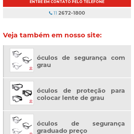
ENTRE EM CONTATO PELO TELEFONE
ÓCULOS DE SEGURANÇA EPI COM GRAU
ÓCULOS DE SEGURANÇA GRADUADO
2672-1800
11
ÓCULOS DE SEGURANÇA GRADUADO PREÇO
ÓCULOS DE SEGURANÇA PARA GRADUAÇÃO
Veja também em nosso site:
ÓCULOS EPI COM GRAU
ÓCULOS EPI COM LENTE DE GRAU
óculos de segurança com
ÓCULOS GRADUADO DE SEGURANÇA
grau
ONDE COMPRAR ÓCULOS DE SEGURANÇA COM GRAU
óculos de proteção para
colocar lente de grau
óculos de segurança
graduado preço