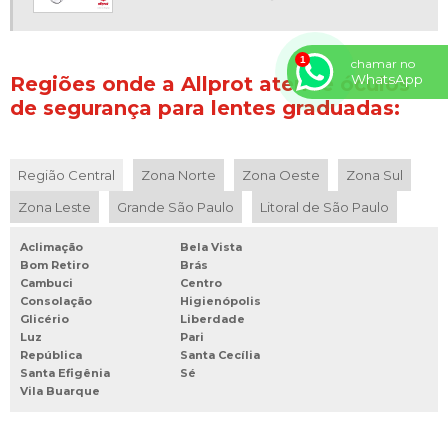
chamar no
WhatsApp
Regiões onde a Allprot atende óculos
de segurança para lentes graduadas:
Região Central
Zona Norte
Zona Oeste
Zona Sul
Zona Leste
Grande São Paulo
Litoral de São Paulo
Aclimação
Bela Vista
Bom Retiro
Brás
Cambuci
Centro
Consolação
Higienópolis
Glicério
Liberdade
Luz
Pari
República
Santa Cecília
Santa Efigênia
Sé
Vila Buarque