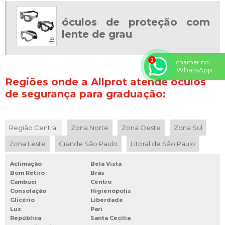
óculos de proteção com
lente de grau
chamar no
WhatsApp
Regiões onde a Allprot atende óculos
de segurança para graduação:
Região Central
Zona Norte
Zona Oeste
Zona Sul
Zona Leste
Grande São Paulo
Litoral de São Paulo
Aclimação
Bela Vista
Bom Retiro
Brás
Cambuci
Centro
Consolação
Higienópolis
Glicério
Liberdade
Luz
Pari
República
Santa Cecília