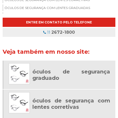
ÓCULOS DE SEGURANÇA COM LENTES GRADUADAS
ÓCULOS DE SEGURANÇA DO TRABALHO COM GRAU
ENTRE EM CONTATO PELO TELEFONE
ÓCULOS DE SEGURANÇA EPI COM GRAU
ÓCULOS DE SEGURANÇA GRADUADO
2672-1800
11
ÓCULOS DE SEGURANÇA GRADUADO PREÇO
ÓCULOS DE SEGURANÇA PARA GRADUAÇÃO
Veja também em nosso site:
ÓCULOS EPI COM GRAU
ÓCULOS EPI COM LENTE DE GRAU
óculos de segurança
ÓCULOS GRADUADO DE SEGURANÇA
graduado
ONDE COMPRAR ÓCULOS DE SEGURANÇA COM GRAU
óculos de segurança com
lentes corretivas