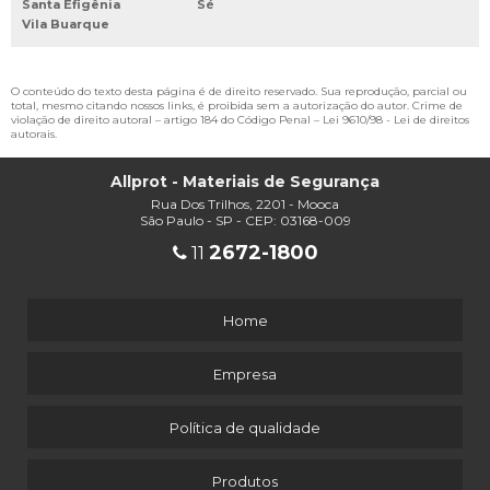
Santa Efigênia
Sé
Vila Buarque
O conteúdo do texto desta página é de direito reservado. Sua reprodução, parcial ou
total, mesmo citando nossos links, é proibida sem a autorização do autor. Crime de
violação de direito autoral – artigo 184 do Código Penal –
Lei 9610/98 - Lei de direitos
autorais
.
Allprot - Materiais de Segurança
Rua Dos Trilhos, 2201 - Mooca
São Paulo - SP - CEP: 03168-009
2672-1800
11
Home
Empresa
Política de qualidade
Produtos